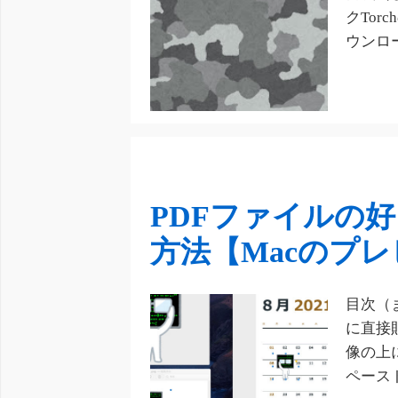
クTor
ウンロ
PDFファイルの
方法【Macのプ
目次（
に直接
像の上
ペースト