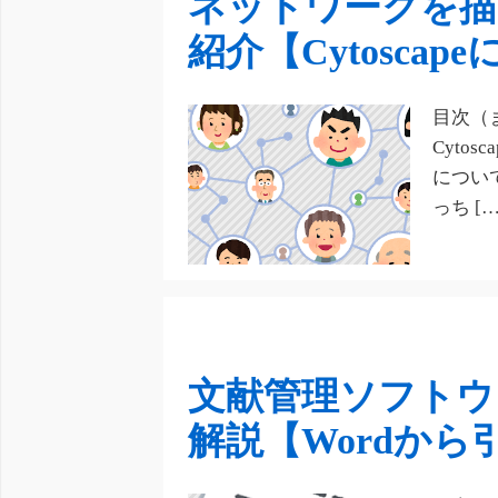
ネットワークを
紹介【Cytosca
目次（
Cyto
につい
っち […
文献管理ソフトウェ
解説【Wordから