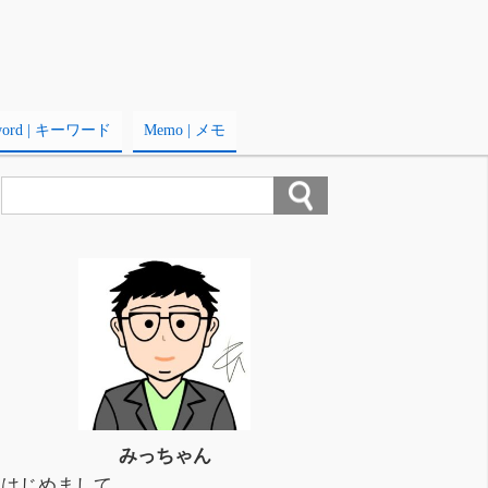
word | キーワード
Memo | メモ
みっちゃん
はじめまして。