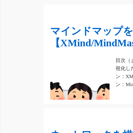
マインドマップを
【XMind/MindMa
目次（
視化し
ン：XM
ン：Min