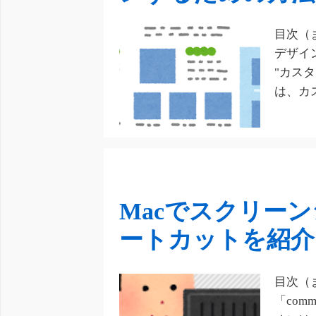
目次（ま
デザイン
"カスタ
は、カス
Macでスクリー
ートカットを紹介
目次（
「comm