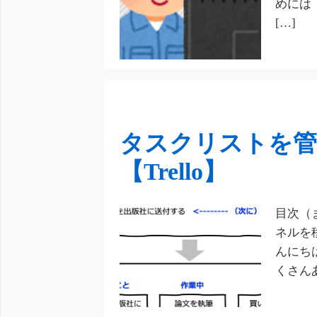
めには「
[…]
タスクリストを管
【Trello】
目次（
ネルを
んにち
くさん