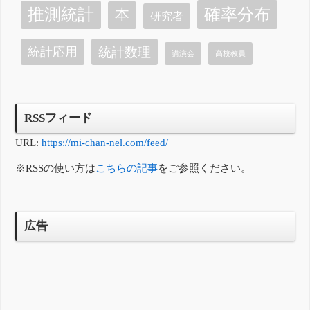
確率分布
推測統計
本
研究者
統計数理
統計応用
講演会
高校教員
RSSフィード
URL:
https://mi-chan-nel.com/feed/
※RSSの使い方は
こちらの記事
をご参照ください。
広告