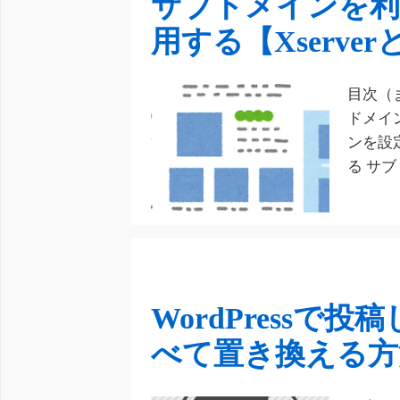
サブドメインを利
用する【Xserverと
目次（
ドメイ
ンを設
る サブ
WordPress
べて置き換える方法【S