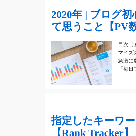
2020年 | ブロ
て思うこと【PV
目次（
マイズ
急激に
「毎日ブ
指定したキーワー
【Rank Tracker】