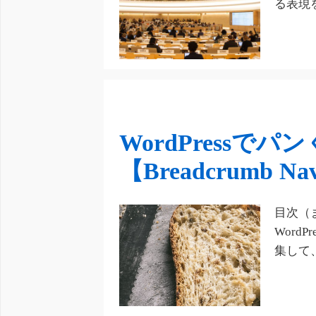
る表現
WordPressで
【Breadcrumb N
目次（
Word
集して