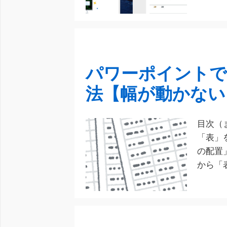
パワーポイントで
法【幅が動かない
目次（
「表」
の配置
から「
[…]