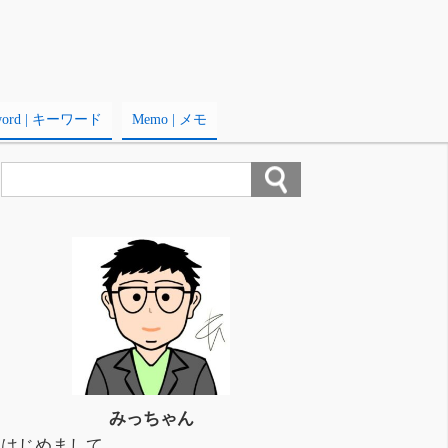
word | キーワード
Memo | メモ
みっちゃん
はじめまして。