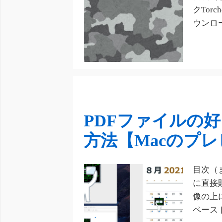
クTor
ウンロ
PDFファイルの
方法【Macのプ
目次（
に直接
像の上
ペースト