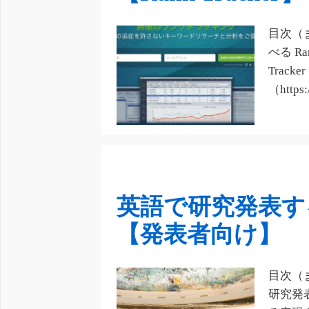
目次（
べる R
Track
（https:
英語で研究発表す
【発表者向け】
目次（
研究発