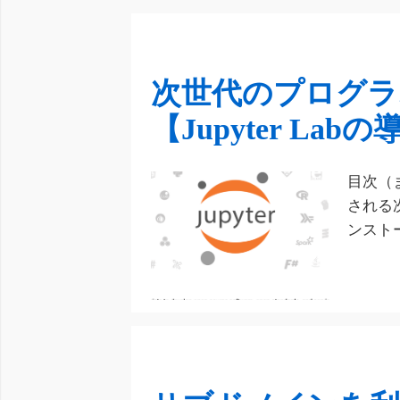
次世代のプログラ
【Jupyter Lab
目次（
される
ンスト