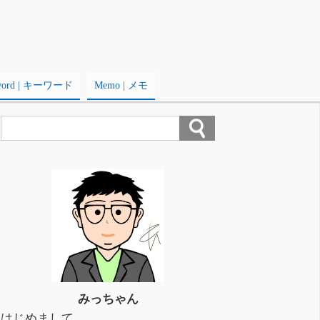
word | キーワード
Memo | メモ
みっちゃん
はじめまして。