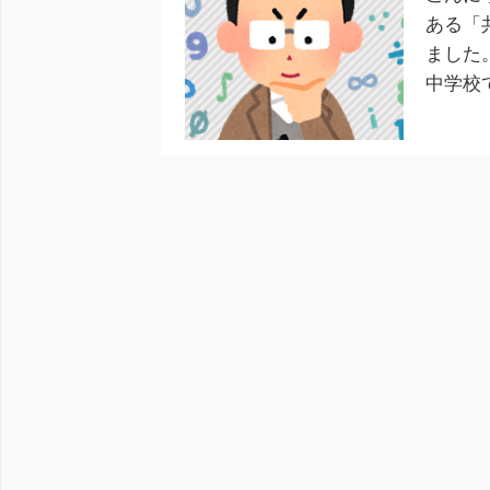
ある「
ました
中学校
目次（
る […]