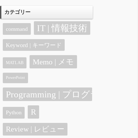
カテゴリー
IT | 情報技術
command
Keyword | キーワード
Memo | メモ
MATLAB
PowerPoint
Programming | プログラミング
R
Python
Review | レビュー