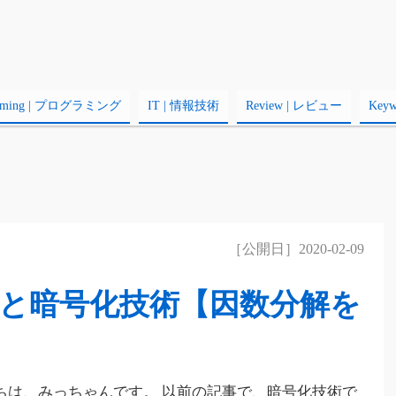
amming | プログラミング
IT | 情報技術
Review | レビュー
Key
［公開日］2020-02-09
と暗号化技術【因数分解を
ちは、みっちゃんです。 以前の記事で、暗号化技術で