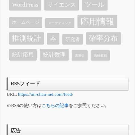
ツール
WordPress
サイエンス
応用情報
ホームページ
マーケティング
確率分布
推測統計
本
研究者
統計数理
統計応用
講演会
高校教員
RSSフィード
URL:
https://mi-chan-nel.com/feed/
※RSSの使い方は
こちらの記事
をご参照ください。
広告