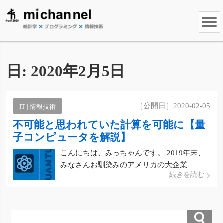
日:
2020年2月5日
［公開日］2020-02-05
IT | 情報技術
不可能と思われていた計算を可能に【量
子コンピュータを解説】
こんにちは、みっちゃんです。 2019年末、
みなさんお馴染みのアメリカの大企業
続きを読む
「Google」が、ある研究成果をネイチャー
というイギリスの有名科学雑誌に報告しまし
た。 その研究成果とは「現在のスーパーコ
ンピューターが１万年かけて解くような複雑