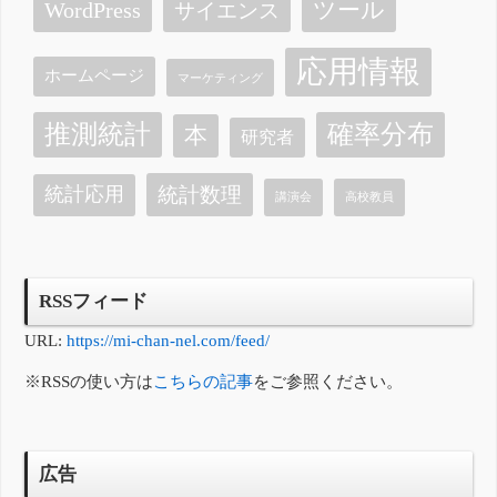
ツール
WordPress
サイエンス
応用情報
ホームページ
マーケティング
確率分布
推測統計
本
研究者
統計数理
統計応用
講演会
高校教員
RSSフィード
URL:
https://mi-chan-nel.com/feed/
※RSSの使い方は
こちらの記事
をご参照ください。
広告