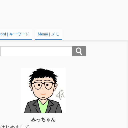
word | キーワード
Memo | メモ
みっちゃん
はじめまして。