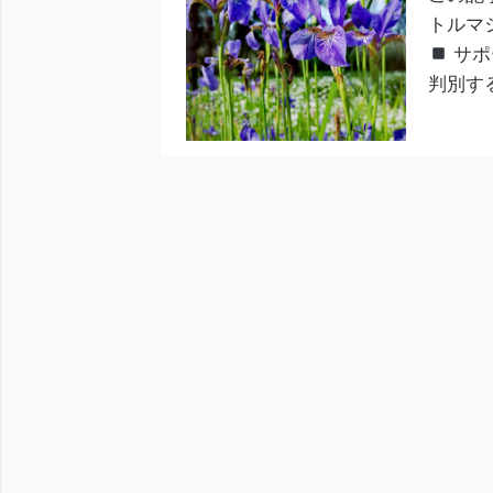
トルマ
サポ
判別す