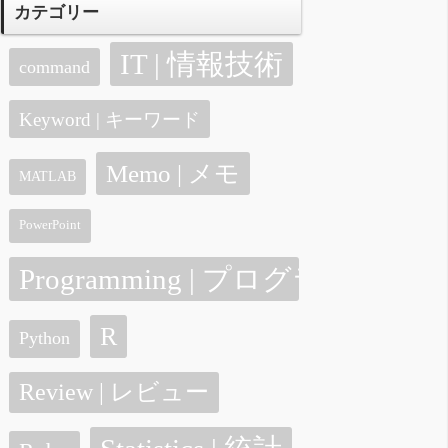
カテゴリー
IT | 情報技術
command
Keyword | キーワード
Memo | メモ
MATLAB
PowerPoint
Programming | プログラミング
R
Python
Review | レビュー