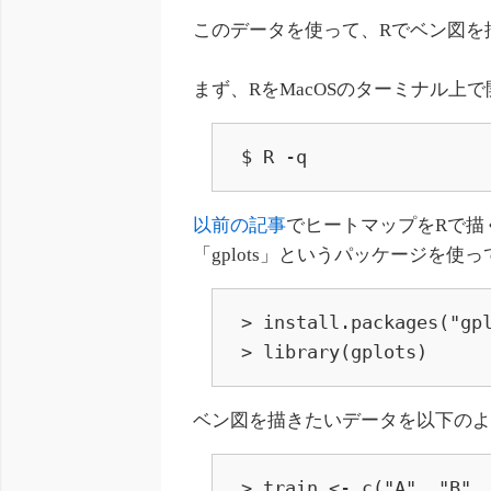
このデータを使って、Rでベン図を
まず、RをMacOSのターミナル上
$ R -q
以前の記事
でヒートマップをRで描
「gplots」というパッケージを使
> install.packages("gpl
> library(gplots)
ベン図を描きたいデータを以下の
> train <- c("A", "B", 