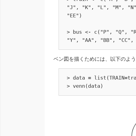
"J", "K", "L", "M", "N"
"EE")

> bus <- c("P", "Q", "R
"Y", "AA", "BB", "CC",
ベン図を描くためには、以下のよ
> data = list(TRAIN=tra
> venn(data)