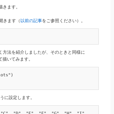
描きます。
で開きます（
以前の記事
をご参照ください）。
く方法を紹介しましたが、そのときと同様に
って描いてみます。
ots")

ように設定します。
"C", "D", "E", "F", "G", "H", "I", 