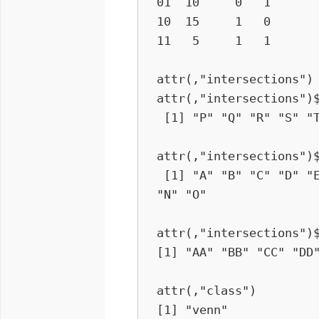
01  10     0   1　
10  15     1   0　
11   5     1   1　
attr(,"intersections")

attr(,"intersections")$
 [1] "P" "Q" "R" "S" "T" "U" "V" "W" "X" "Y"

attr(,"intersections")$
 [1] "A" "B" "C" "D" "E" "F" "G" "H" "I" "J" "K" "L" "M" 
"N" "O"

attr(,"intersections")$
[1] "AA" "BB" "CC" "DD"
attr(,"class")

[1] "venn"