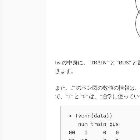
listの中身に、"TRAIN" と "
きます。
また、このベン図の数値の情報は
で、"1" と "0" は、"通学に使
> (venn(data))

   num train bus

00   0     0   0　