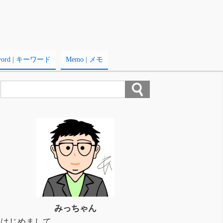
word | キーワード
Memo | メモ
みっちゃん
はじめまして。