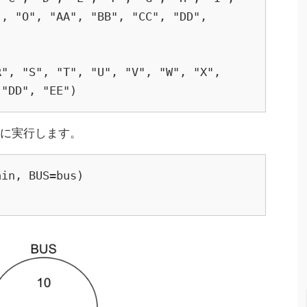
, "O", "AA", "BB", "CC", "DD", 
", "S", "T", "U", "V", "W", "X", 
 "DD", "EE")
うに実行します。
in, BUS=bus)
