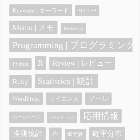
Keyword | キーワード
MATLAB
Memo | メモ
PowerPoint
Programming | プログラミング
R
Review | レビュー
Python
Statistics | 統計
Ruby
ツール
WordPress
サイエンス
応用情報
ホームページ
マーケティング
確率分布
推測統計
本
研究者