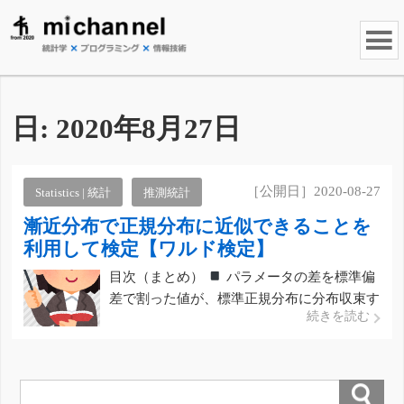
日:
2020年8月27日
［公開日］2020-08-27
Statistics | 統計
推測統計
漸近分布で正規分布に近似できることを
利用して検定【ワルド検定】
目次（まとめ）
パラメータの差を標準偏
差で割った値が、標準正規分布に分布収束す
続きを読む
ることを利用して検定
参考文献 こんにち
は、みっちゃんです。 今回の記事では、仮
説検定を行うための方法の1つである「ワル
ド検定」につい […]