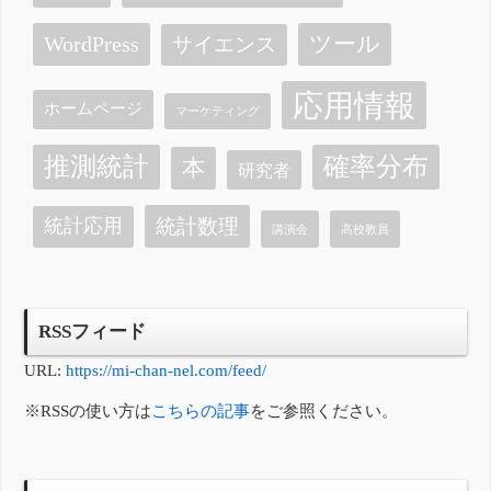
ツール
WordPress
サイエンス
応用情報
ホームページ
マーケティング
確率分布
推測統計
本
研究者
統計数理
統計応用
講演会
高校教員
RSSフィード
URL:
https://mi-chan-nel.com/feed/
※RSSの使い方は
こちらの記事
をご参照ください。