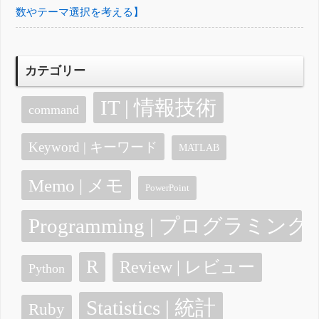
数やテーマ選択を考える】
カテゴリー
IT | 情報技術
command
Keyword | キーワード
MATLAB
Memo | メモ
PowerPoint
Programming | プログラミング
R
Review | レビュー
Python
Statistics | 統計
Ruby