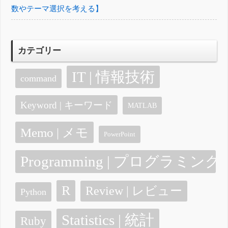
数やテーマ選択を考える】
カテゴリー
IT | 情報技術
command
Keyword | キーワード
MATLAB
Memo | メモ
PowerPoint
Programming | プログラミング
R
Review | レビュー
Python
Statistics | 統計
Ruby