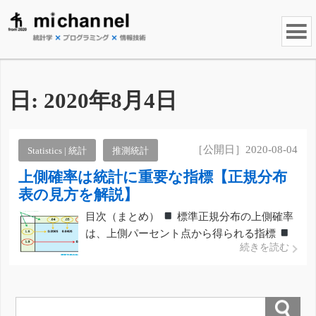
日:
2020年8月4日
［公開日］2020-08-04
Statistics | 統計
推測統計
上側確率は統計に重要な指標【正規分布
表の見方を解説】
目次（まとめ）
標準正規分布の上側確率
は、上側パーセント点から得られる指標
続きを読む
上側確率とパーセント点の関係は、正規分布
表から調べることができる
参考文献
þ
[…]