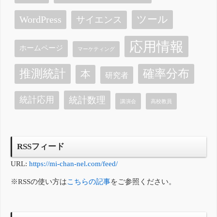
ツール
WordPress
サイエンス
応用情報
ホームページ
マーケティング
確率分布
推測統計
本
研究者
統計数理
統計応用
講演会
高校教員
RSSフィード
URL:
https://mi-chan-nel.com/feed/
※RSSの使い方は
こちらの記事
をご参照ください。