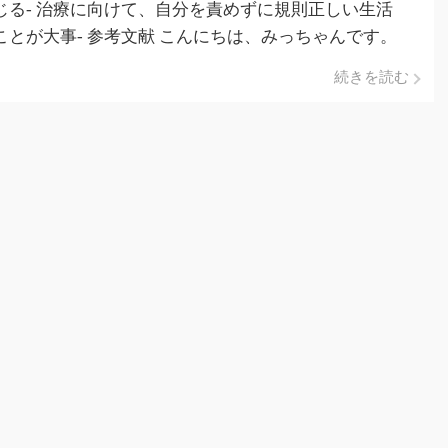
じる- 治療に向けて、自分を責めずに規則正しい生活
ことが大事- 参考文献 こんにちは、みっちゃんです。
記事では「PTSDって言葉を聞いたことある […]
続きを読む