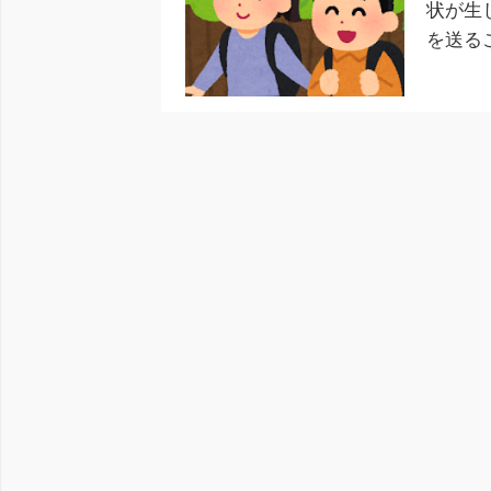
状が生
を送る
今回の