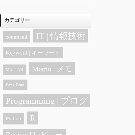
カテゴリー
IT | 情報技術
command
Keyword | キーワード
Memo | メモ
MATLAB
PowerPoint
Programming | プログラミング
R
Python
Review | レビュー