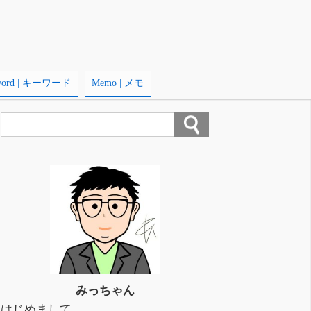
word | キーワード
Memo | メモ
みっちゃん
はじめまして。