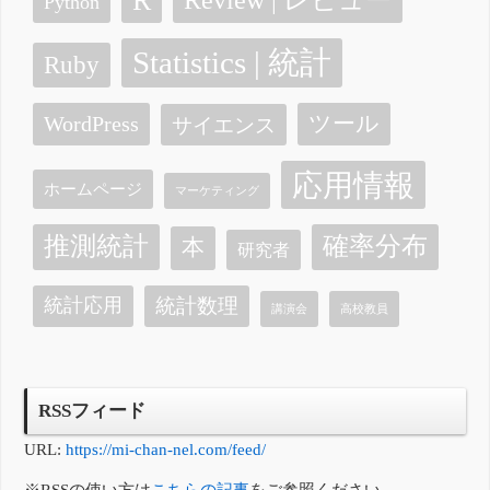
R
Review | レビュー
Python
Statistics | 統計
Ruby
ツール
WordPress
サイエンス
応用情報
ホームページ
マーケティング
確率分布
推測統計
本
研究者
統計数理
統計応用
講演会
高校教員
RSSフィード
URL:
https://mi-chan-nel.com/feed/
※RSSの使い方は
こちらの記事
をご参照ください。