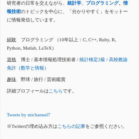
研究者の日常を交えながら、
統計学
、
プログラミング
、
情
報技術
のトピックを中心に、「分かりやすく」をモットー
に情報発信しています。
経験
プログラミング （10年以上：C, C++, Ruby, R,
Python, Matlab, LaTeX）
資格
博士 / 基本情報処理技術者 /
統計検定2級
/
高校教諭
免許（数学と情報）
趣味
野球 / 旅行 / 芸術鑑賞
詳細プロフィールは
こちら
です。
Tweets by michannel7
※Twitterの埋め込み方は
こちらの記事
をご参照ください。