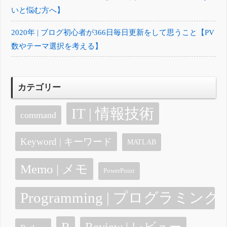
いと悩む方へ】
2020年 | ブログ初心者が366日毎日更新をして思うこと【PV
数やテーマ選択を考える】
カテゴリー
IT | 情報技術
command
Keyword | キーワード
MATLAB
Memo | メモ
PowerPoint
Programming | プログラミング