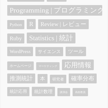
Programming | プログラミング
R
Review | レビュー
Python
Statistics | 統計
Ruby
ツール
WordPress
サイエンス
応用情報
ホームページ
マーケティング
確率分布
推測統計
本
研究者
統計数理
統計応用
講演会
高校教員