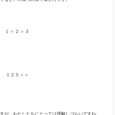
+
×
１
２
３
×
+
１
２
３
ですが、わたしたちにとっては理解しづらいですね。