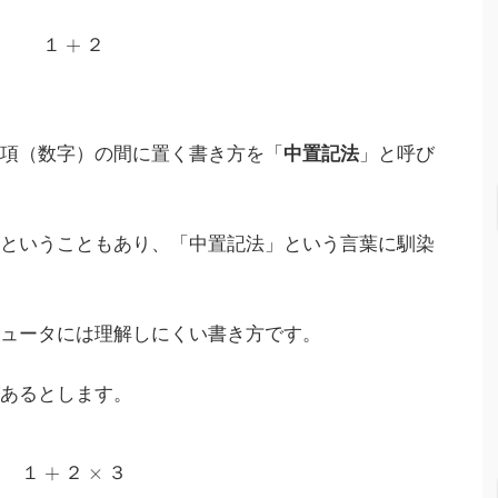
+
１
２
を項（数字）の間に置く書き方を「
中置記法
」と呼び
いということもあり、「中置記法」という言葉に馴染
ピュータには理解しにくい書き方です。
があるとします。
+
×
１
２
３