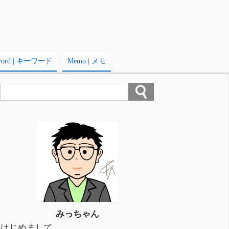
word | キーワード
Memo | メモ
みっちゃん
はじめまして。