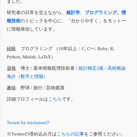
ました。
研究者の日常を交えながら、
統計学
、
プログラミング
、
情
報技術
のトピックを中心に、「分かりやすく」をモットー
に情報発信しています。
経験
プログラミング （10年以上：C, C++, Ruby, R,
Python, Matlab, LaTeX）
資格
博士 / 基本情報処理技術者 /
統計検定2級
/
高校教諭
免許（数学と情報）
趣味
野球 / 旅行 / 芸術鑑賞
詳細プロフィールは
こちら
です。
Tweets by michannel7
※Twitterの埋め込み方は
こちらの記事
をご参照ください。