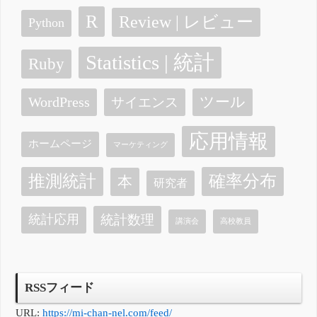
R
Review | レビュー
Python
Statistics | 統計
Ruby
ツール
WordPress
サイエンス
応用情報
ホームページ
マーケティング
確率分布
推測統計
本
研究者
統計数理
統計応用
講演会
高校教員
RSSフィード
URL:
https://mi-chan-nel.com/feed/