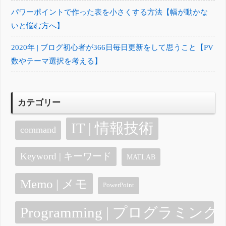
パワーポイントで作った表を小さくする方法【幅が動かな
いと悩む方へ】
2020年 | ブログ初心者が366日毎日更新をして思うこと【PV
数やテーマ選択を考える】
カテゴリー
IT | 情報技術
command
Keyword | キーワード
MATLAB
Memo | メモ
PowerPoint
Programming | プログラミング