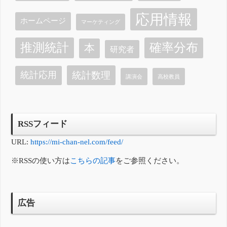
応用情報
ホームページ
マーケティング
確率分布
推測統計
本
研究者
統計数理
統計応用
講演会
高校教員
RSSフィード
URL:
https://mi-chan-nel.com/feed/
※RSSの使い方は
こちらの記事
をご参照ください。
広告