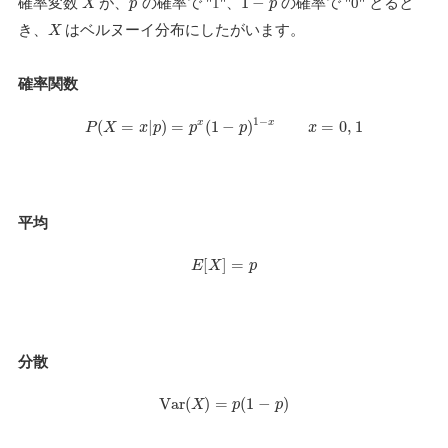
1
−
確率変数
が、
の確率で "1"、
の確率で "0" とると
X
p
p
き、
はベルヌーイ分布にしたがいます。
X
確率関数
1
−
(
=
|
)
=
(
1
−
)
=
0
,
1
x
x
P
X
x
p
p
p
x
平均
[
]
=
E
X
p
分散
V
a
r
(
)
=
(
1
−
)
X
p
p