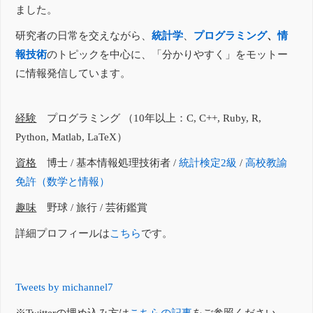
ました。
研究者の日常を交えながら、
統計学
、
プログラミング
、
情
報技術
のトピックを中心に、「分かりやすく」をモットー
に情報発信しています。
経験
プログラミング （10年以上：C, C++, Ruby, R,
Python, Matlab, LaTeX）
資格
博士 / 基本情報処理技術者 /
統計検定2級
/
高校教諭
免許（数学と情報）
趣味
野球 / 旅行 / 芸術鑑賞
詳細プロフィールは
こちら
です。
Tweets by michannel7
※Twitterの埋め込み方は
こちらの記事
をご参照ください。