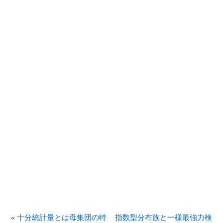
«
十分統計量とは母集団の特
指数型分布族と一様最強力検