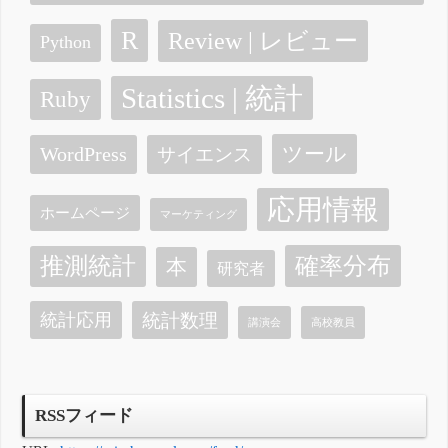
R
Review | レビュー
Python
Statistics | 統計
Ruby
ツール
WordPress
サイエンス
応用情報
ホームページ
マーケティング
確率分布
推測統計
本
研究者
統計数理
統計応用
講演会
高校教員
RSSフィード