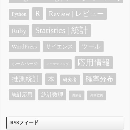
R
Review | レビュー
Python
Statistics | 統計
Ruby
ツール
WordPress
サイエンス
応用情報
ホームページ
マーケティング
確率分布
推測統計
本
研究者
統計数理
統計応用
講演会
高校教員
RSSフィード