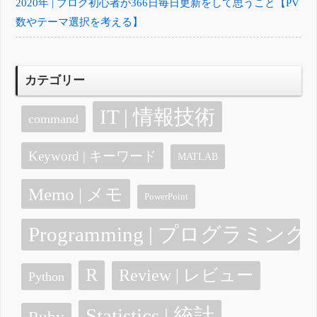
2020年 | ブログ初心者が366日毎日更新をして思うこと【PV
数やテーマ選択を考える】
カテゴリー
IT | 情報技術
command
Keyword | キーワード
MATLAB
Memo | メモ
PowerPoint
Programming | プログラミング
R
Review | レビュー
Python
Statistics | 統計
Ruby