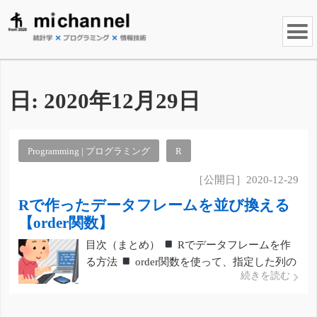
日:
2020年12月29日
Programming | プログラミング
R
［公開日］2020-12-29
Rで作ったデータフレームを並び換える
【order関数】
目次（まとめ）
Rでデータフレームを作
る方法
order関数を使って、指定した列の
続きを読む
値で並び替える Rでデータフレームを作る方
法 例えば、以下のように、5人について、数
学（Math）、英語（English）、科学（ […]