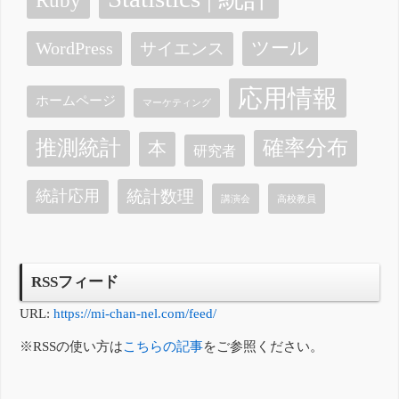
ツール
WordPress
サイエンス
応用情報
ホームページ
マーケティング
確率分布
推測統計
本
研究者
統計数理
統計応用
講演会
高校教員
RSSフィード
URL:
https://mi-chan-nel.com/feed/
※RSSの使い方は
こちらの記事
をご参照ください。