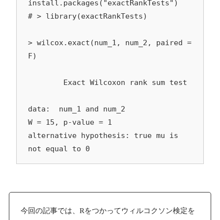
install.packages("exactRankTests")

# > library(exactRankTests)

> wilcox.exact(num_1, num_2, paired = 
F)

	Exact Wilcoxon rank sum test

data:  num_1 and num_2

W = 15, p-value = 1

alternative hypothesis: true mu is 
not equal to 0
今回の記事では、Rをつかってウィルコクソン検定を