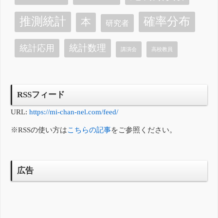
確率分布
推測統計
本
研究者
統計数理
統計応用
講演会
高校教員
RSSフィード
URL:
https://mi-chan-nel.com/feed/
※RSSの使い方は
こちらの記事
をご参照ください。
広告