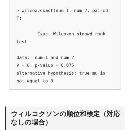
> wilcox.exact(num_1, num_2, paired = 
T)

	Exact Wilcoxon signed rank 
test

data:  num_1 and num_2

V = 6, p-value = 0.875

alternative hypothesis: true mu is 
not equal to 0
ウィルコクソンの順位和検定（対応
なしの場合）