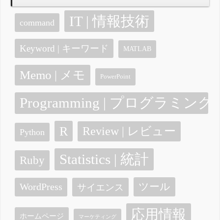
IT | 情報技術
command
Keyword | キーワード
MATLAB
Memo | メモ
PowerPoint
Programming | プログラミング
R
Review | レビュー
Python
Statistics | 統計
Ruby
ツール
WordPress
サイエンス
応用情報
ホームページ
マーケティング