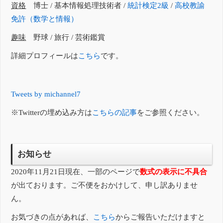
資格
博士 / 基本情報処理技術者 /
統計検定2級
/
高校教諭
免許（数学と情報）
趣味
野球 / 旅行 / 芸術鑑賞
詳細プロフィールは
こちら
です。
Tweets by michannel7
※Twitterの埋め込み方は
こちらの記事
をご参照ください。
お知らせ
2020年11月21日現在、一部のページで
数式の表示に不具合
が出ております。ご不便をおかけして、申し訳ありませ
ん。
お気づきの点があれば、
こちら
からご報告いただけますと