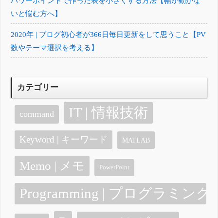
パワーポイントで作った表を小さくする方法【幅が動かな
いと悩む方へ】
2020年 | ブログ初心者が366日毎日更新をして思うこと【PV
数やテーマ選択を考える】
カテゴリー
IT | 情報技術
command
Keyword | キーワード
MATLAB
Memo | メモ
PowerPoint
Programming | プログラミング