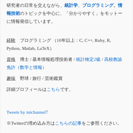
研究者の日常を交えながら、
統計学
、
プログラミング
、
情
報技術
のトピックを中心に、「分かりやすく」をモットー
に情報発信しています。
経験
プログラミング （10年以上：C, C++, Ruby, R,
Python, Matlab, LaTeX）
資格
博士 / 基本情報処理技術者 /
統計検定2級
/
高校教諭
免許（数学と情報）
趣味
野球 / 旅行 / 芸術鑑賞
詳細プロフィールは
こちら
です。
Tweets by michannel7
※Twitterの埋め込み方は
こちらの記事
をご参照ください。