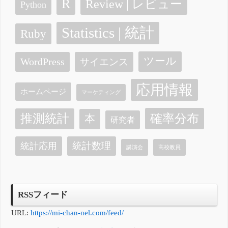
R
Review | レビュー
Python
Statistics | 統計
Ruby
ツール
WordPress
サイエンス
応用情報
ホームページ
マーケティング
確率分布
推測統計
本
研究者
統計数理
統計応用
講演会
高校教員
RSSフィード
URL:
https://mi-chan-nel.com/feed/