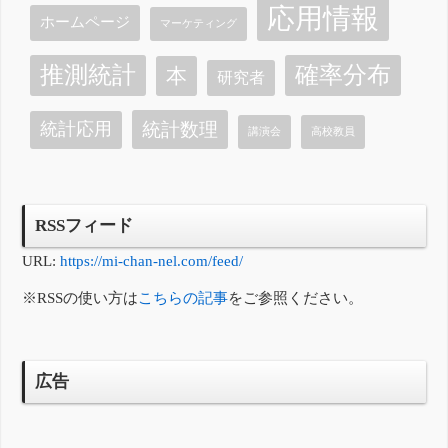
応用情報
ホームページ
マーケティング
確率分布
推測統計
本
研究者
統計数理
統計応用
講演会
高校教員
RSSフィード
URL:
https://mi-chan-nel.com/feed/
※RSSの使い方は
こちらの記事
をご参照ください。
広告