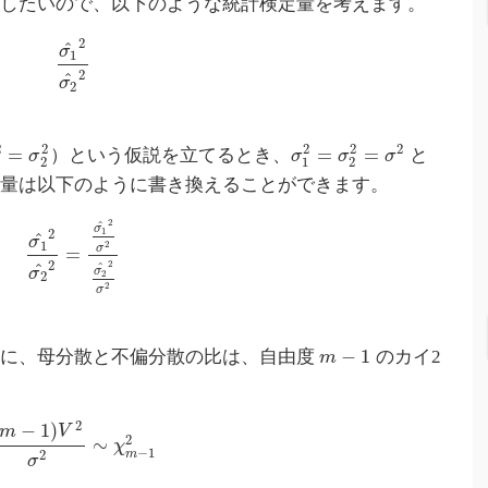
定したいので、以下のような統計検定量を考えます。
2
^
σ
1
2
^
σ
2
2
2
2
2
2
=
=
=
）という仮説を立てるとき、
と
σ
σ
σ
σ
2
1
2
定量は以下のように書き換えることができます。
2
^
σ
1
2
^
σ
1
2
σ
=
2
2
^
^
σ
σ
2
2
2
σ
−
1
うに、母分散と不偏分散の比は、自由度
のカイ2
m
2
−
1
)
m
V
2
∼
χ
−
1
m
2
σ