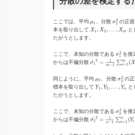
分散の差を検定する
2
ここでは、平均
、分散
の正規
μ
σ
1
1
,
,
.
.
.
,
本を取り出して
と
X
X
X
1
2
m
たがうとします。
2
ここで、未知の分散である
を推
σ
1
2
1
m
^
=
(
からは不偏分散
∑
σ
1
=
1
−
1
i
m
2
同じように、平均
、分散
の正
μ
σ
2
2
,
,
.
.
.
,
標本を取り出して
と
Y
Y
Y
1
2
n
たがうとします。
2
ここで、未知の分散である
を推
σ
2
2
1
n
^
=
(
からは不偏分散
∑
σ
Y
2
i
=
1
−
1
i
n