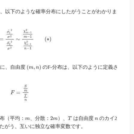
は、以下のような確率分布にしたがうことがわかりま
2
2
^
χ
σ
−
1
1
m
−
1
2
m
σ
=
∼
(
∗
)
2
2
^
χ
σ
−
1
2
n
2
−
1
n
σ
(
,
)
うに、自由度
のF-分布は、以下のように定義さ
m
n
S
m
=
F
T
n
2
分布（平均：
、分散：
）、
は自由度
のカイ2
m
m
T
n
たがう、互いに独立な確率変数です。