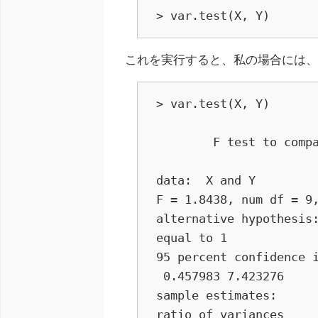
> var.test(X, Y)
これを実行すると、私の場合には
> var.test(X, Y)

	F test to compare two variances

data:  X and Y

F = 1.8438, num df = 9,
alternative hypothesis:
equal to 1

95 percent confidence i
 0.457983 7.423276

sample estimates:

ratio of variances 
