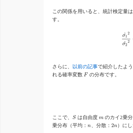
この関係を用いると、統計検定量
す。
2
^
σ
1
2
^
σ
2
さらに、
以前の記事
で紹介したよ
れる確率変数
の分布です。
F
ここで、
は自由度
のカイ2乗
S
m
2
乗分布（平均：
、分散：
）にし
n
n