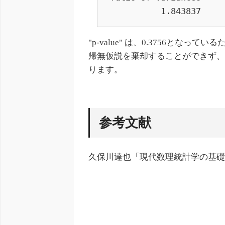
          1.843837 
"p-value" は、0.3756と
帰無仮説を棄却することができず、
ります。
参考文献
久保川達也「現代数理統計学の基