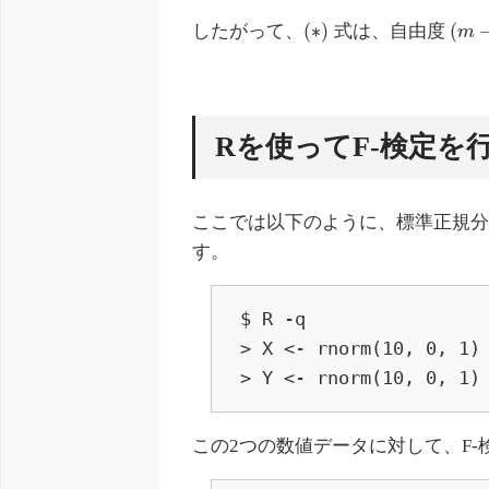
(
∗
)
(
したがって、
式は、自由度
m
Rを使ってF-検定を
ここでは以下のように、標準正規分
す。
$ R -q

> X <- rnorm(10, 0, 1)

> Y <- rnorm(10, 0, 1)
この2つの数値データに対して、F