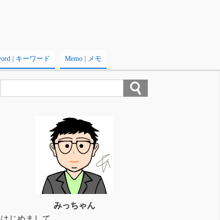
word | キーワード
Memo | メモ
みっちゃん
はじめまして。