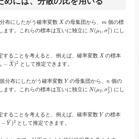
ためには、分散の比を用いる
分布にしたがう確率変数
の母集団から、
個の標
X
m
2
(
,
)
します。これらの標本は互いに独立に
にし
N
μ
σ
1
1
定することを考えると、例えば、確率変数
の標本
X
¯
¯
¯
¯
2
−
)
として推定できます。
X
X
i
規分布にしたがう確率変数
の母集団から、
個の
Y
n
2
(
,
)
します。これらの標本は互いに独立に
にし
N
μ
σ
2
2
定することを考えると、例えば、確率変数
の標本
Y
¯
¯
¯
¯
2
−
)
として推定できます。
Y