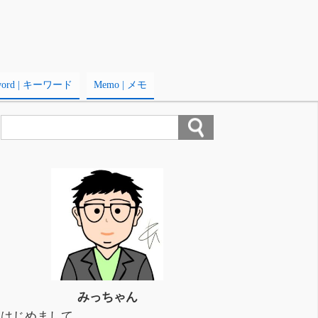
word | キーワード
Memo | メモ
みっちゃん
はじめまして。